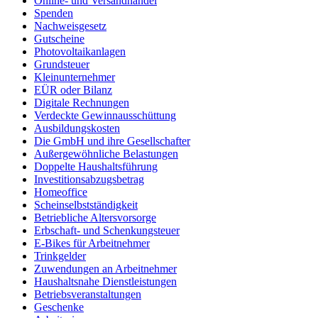
Online- und Versandhandel
Spenden
Nachweisgesetz
Gutscheine
Photovoltaikanlagen
Grundsteuer
Kleinunternehmer
EÜR oder Bilanz
Digitale Rechnungen
Verdeckte Gewinnausschüttung
Ausbildungskosten
Die GmbH und ihre Gesellschafter
Außergewöhnliche Belastungen
Doppelte Haushaltsführung
Investitionsabzugsbetrag
Homeoffice
Scheinselbstständigkeit
Betriebliche Altersvorsorge
Erbschaft- und Schenkungsteuer
E-Bikes für Arbeitnehmer
Trinkgelder
Zuwendungen an Arbeitnehmer
Haushaltsnahe Dienstleistungen
Betriebsveranstaltungen
Geschenke